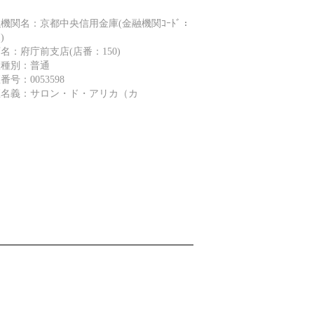
機関名：京都中央信用金庫(金融機関ｺｰﾄﾞ：
)
名：府庁前支店(店番：150)
座種別：普通
番号：0053598
座名義：サロン・ド・アリカ（カ