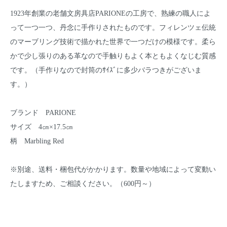
1923年創業の老舗文房具店PARIONEの工房で、熟練の職人によ
って一つ一つ、丹念に手作りされたものです。フィレンツェ伝統
のマーブリング技術で描かれた世界で一つだけの模様です。柔ら
かで少し張りのある革なので手触りもよく本ともよくなじむ質感
です。（手作りなので封筒のｻｲｽﾞに多少バラつきがございま
す。）
ブランド PARIONE
サイズ 4㎝×17.5㎝
柄 Marbling Red
※別途、送料・梱包代がかかります。数量や地域によって変動い
たしますため、ご相談ください。（600円～）